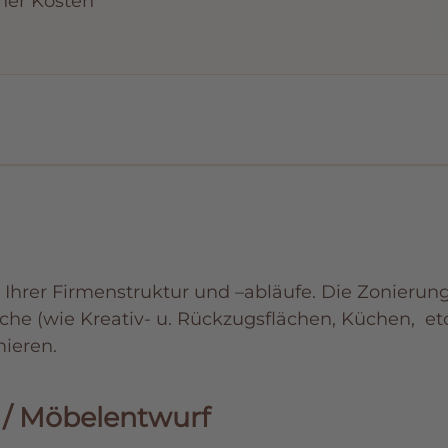
her Kosten
Ihrer Firmenstruktur und –abläufe. Die Zonierun
he (wie Kreativ- u. Rückzugsflächen,
Küchen,
etc
mieren.
 / Möbelentwurf