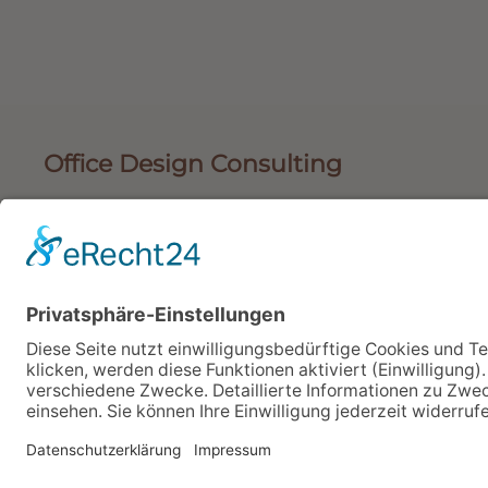
Office Design Consulting
Braitner Straße 74
2500 Baden
+43 664 522 1227
+43 2252 209123-0
office@officedesign.at
Cookie-Einstellungen