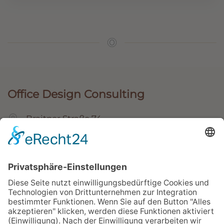
Office Design Consulting
Braitner Straße 74
2500 Baden
+43 664 522 1227
+43 2252 209123-0
office@officedesign.at